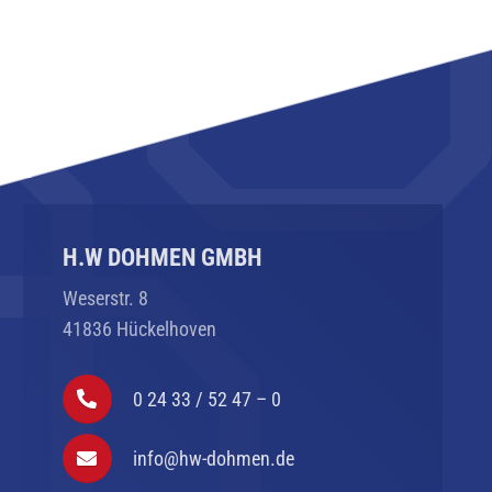
H.W DOHMEN GMBH
Weserstr. 8
41836 Hückelhoven
0 24 33 / 52 47 – 0
info@hw-dohmen.de